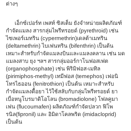
ต่างๆ
เอ็กซ์เปอร์ท เพสท์ ซิสเต็ม ยังจำหน่ายผลิต
ภัณฑ์
กำจัดแมลง สารกลุ่มไพรีทรอยด์ (pyrethroid) เช่น
ไซเพอร์เมทริน (cypermethrin)เดลต้าเมทริน
(deltamethrin) ไบเฟนทริน (bifenthrin) เป็นต้น
เหมาะสำหรับกำจัดแมลงบินและแมลงคลาน เช่น มด
แมลงสาบ ยุง ฯลฯ
สารกลุ่มออร์กาโนฟอสเฟต
(organophosphate) เช่น พิริมิฟอส-เมทิล
(pirimiphos-methyl) เทมีฟอส (temephos) เฟอนิ
โทรไธออน (fenitrothion) เป็นต้น
เหมาะสำหรับ
กำจัดแมลงดื้อยา ไว้ใช้สลับกับกลุ่มไพรีทรอยด์
ยา
เบื่อหนูโบรมาดิโอโลน (bromadiolone) โฟลคูมา
เฟน (flucoumafen) ผลิตภัณฑ์
กำจัดปลวก ฟิโพ
รนิล(fipronil) และ อิมิดาโคลพริด (imidacloprid)
เป็นต้น