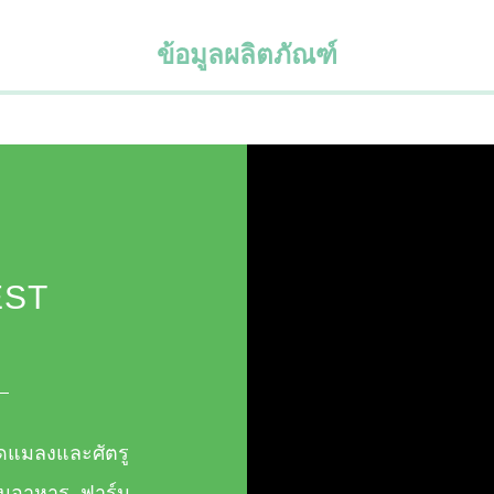
ข้อมูลผลิตภัณฑ์
EST
ัดแมลงและศัตรู
านอาหาร, ฟาร์ม