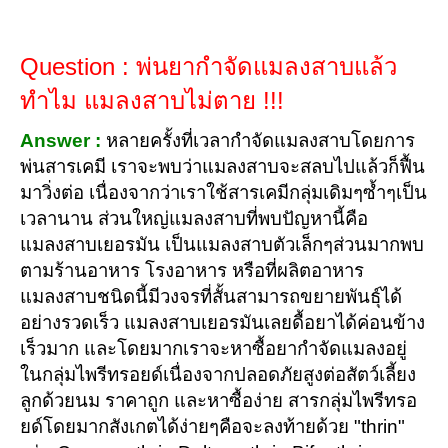
Question : พ่นยากำจัดแมลงสาบแล้ว
ทำไม แมลงสาบไม่ตาย !!!
Answer :
หลายครั้งที่เวลากำจัดแมลงสาบโดยการ
พ่นสารเคมี เราจะพบว่าแมลงสาบจะสลบไปแล้วก็ฟื้น
มาวิ่งต่อ เนื่องจากว่าเราใช้สารเคมีกลุ่มเดิมๆซ้ำๆเป็น
เวลานาน ส่วนใหญ่แมลงสาบที่พบปัญหานี้คือ
แมลงสาบเยอรมัน เป็นแมลงสาบตัวเล็กๆส่วนมากพบ
ตามร้านอาหาร โรงอาหาร หรือที่ผลิตอาหาร
แมลงสาบชนิดนี้มีวงจรที่สั้นสามารถขยายพันธุ์ได้
อย่างรวดเร็ว แมลงสาบเยอรมันเลยดื้อยาได้ค่อนข้าง
เร็วมาก และโดยมากเราจะหาซื้อยากำจัดแมลงอยู่
ในกลุ่มไพรีทรอยด์เนื่องจากปลอดภัยสูงต่อสัตว์เลี้ยง
ลูกด้วยนม ราคาถูก และหาซื้อง่าย สารกลุ่มไพรีทรอ
ยด์โดยมากสังเกตได้ง่ายๆคือจะลงท้ายด้วย "thrin"