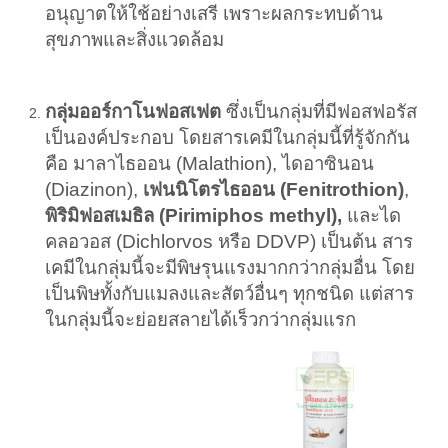
อนุญาตให้ใช้อย่างเสรี เพราะผลกระทบด้าน
สุขภาพและสิ่งแวดล้อม
กลุ่มออร์กาโนฟอสเฟต
ซึ่งเป็นกลุ่มที่มีฟอสฟอรัส
เป็นองค์ประกอบ โดยสารเคมีในกลุ่มนี้ที่รู้จักกัน
คือ มาลาไธออน (Malathion), ไดอาซินอน
(Diazinon),
เฟนนิโตรไธออน (Fenitrothion)
,
พิริมิฟอสเมธิล (Pirimiphos methyl),
และได
คลอวอส (Dichlorvos หรือ DDVP) เป็นต้น สาร
เคมีในกลุ่มนี้จะมีพิษรุนแรงมากกว่ากลุ่มอื่น โดย
เป็นพิษทั้งกับแมลงและสัตว์อื่นๆ ทุกชนิด แต่สาร
ในกลุ่มนี้จะย่อยสลายได้เร็วกว่ากลุ่มแรก