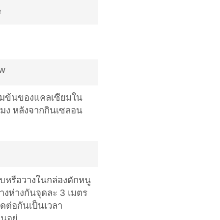
ู
/w
้มข้นของแคลเซียม
ใน
โมง หลังจากกิน
เซลอน
บหรือวางในกล่องดักหนู
วางห่างกันจุดละ 3 เมตร
ิดต่อกันเป็นเวลา
ูอยู่